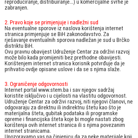
reproduciranje, distribuiranje...) u komercijalne svrhe je
zabranjen.
2. Pravo koje se primjenjuje i nadležni sud
Na eventualne sporove iz naslova korištenja internet
stranica primjenjuje se BiH zakonodavstvo. Za
rješavanje eventualnih sporova nadležan je sud u Brčko
distriktu BiH.
Ovu pravnu obavijest Udruženje Centar za održivi razvoj
može bilo kada promijeniti bez prethodne obavijesti.
Korištenjem internet stranica korisnik potvrđuje da je
prihvatio ovdje opisane uslove i da se s njima slaže.
3. Ograničenje odgovornosti
Internet portal www.stem.ba i sav njegov sadržaj
koristite isključivo i u cijelosti na vlastitu odgovornost.
Udruženje Centar za održivi razvoj, niti njegovi članovi, ne
odgovaraju za direktnu ili indirektnu štetu kao što je
materijalna šteta, gubitak podataka ili programske
opreme i financijska šteta koje bi mogle nastati zbog
korištenja ovih internet stranica ili s njima povezanim
internet stranicama.
Upozoravamo vas na činjenicu da za neke materijale koji