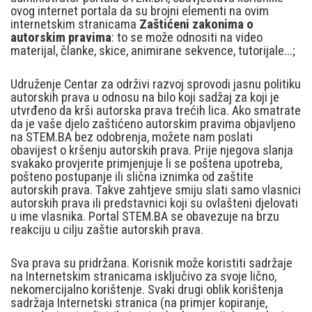
ovog internet portala da su brojni elementi na ovim
internetskim stranicama
Zaštićeni zakonima o
autorskim pravima
: to se može odnositi na video
materijal, članke, skice, animirane sekvence, tutorijale...;
Udruženje Centar za održivi razvoj sprovodi jasnu politiku
autorskih prava u odnosu na bilo koji sadžaj za koji je
utvrđeno da krši autorska prava trećih lica. Ako smatrate
da je vaše djelo zaštićeno autorskim pravima objavljeno
na STEM.BA bez odobrenja, možete nam poslati
obavijest o kršenju autorskih prava. Prije njegova slanja
svakako provjerite primjenjuje li se poštena upotreba,
pošteno postupanje ili slična iznimka od zaštite
autorskih prava. Takve zahtjeve smiju slati samo vlasnici
autorskih prava ili predstavnici koji su ovlašteni djelovati
u ime vlasnika. Portal STEM.BA se obavezuje na brzu
reakciju u cilju zaštie autorskih prava.
Sva prava su pridržana. Korisnik može koristiti sadržaje
na Internetskim stranicama isključivo za svoje lično,
nekomercijalno korištenje. Svaki drugi oblik korištenja
sadržaja Internetski stranica (na primjer kopiranje,